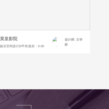
英皇影院
设计师: 王华
皓
娱乐空间设计
|
0平米
|
造价：0.00