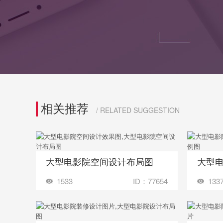
相关推荐
/ RELATED SUGGESTION
大型电影院空间设计布局图
大型
收藏
收藏
装修成这样要花多少钱？
1533
ID：77654
133