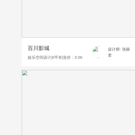
百川影城
设计师: 张丽
君
娱乐空间设计
|
0平米
|
造价：0.00