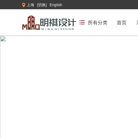
上海
[切换]
English
所有分类
首页
明祺建设·