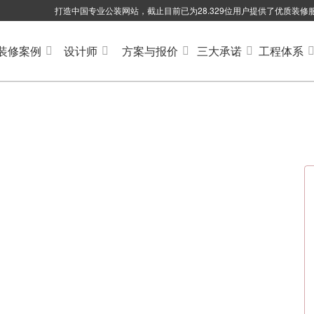
打造中国专业公装网站，截止目前已为28.329位用户提供了优质装修
装修案例
设计师
方案与报价
三大承诺
工程体系
专注电影院装修