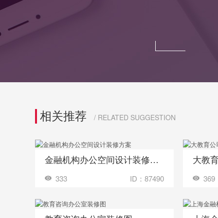
相关推荐
/ RELATED SUGGESTION
金融机构办公空间设计装修方案
收藏
收藏
装修成这样要花多少钱？
333
ID：87490
369