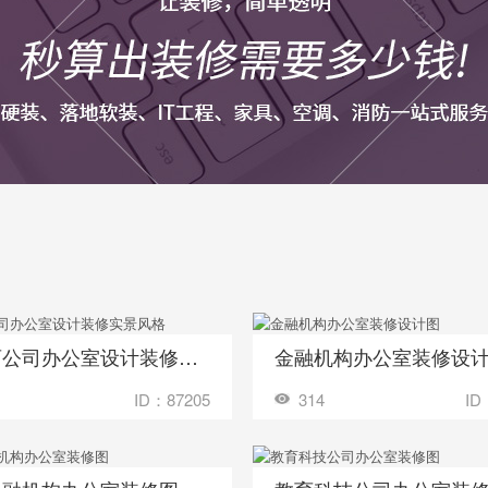
大教育公司办公室设计装修实景风格
金融机构办公室装修设
收藏
装修成这样要花多少钱？
装修成这样要花
ID：87205
314
ID