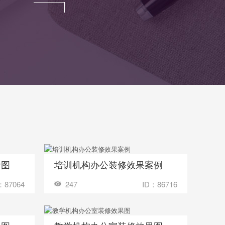
计图
培训机构办公装修效果案例
收藏
多少钱？
装修成这样要花多少钱？
：87064
247
ID：86716