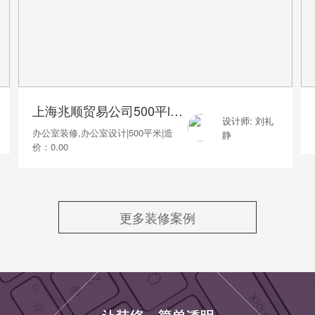
上海兆顺贸易公司500平loft风格
设计师: 刘礼
办公室装修,办公室设计
|
500平米
|
造
静
价：0.00
更多装修案例