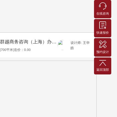
在线咨询
快速报价
群越商务咨询（上海）办公室装修实景
设计师: 王华
皓
|
700平米
|
造价：0.00
预约设计
返回顶部