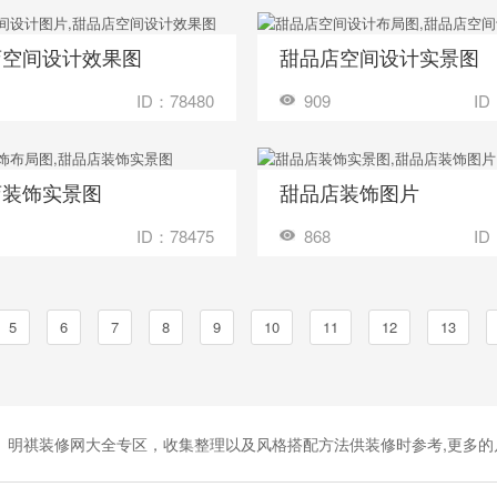
店空间设计效果图
甜品店空间设计实景图
收藏
装修成这样要花多少钱？
装修成这样要花
ID：78480
909
ID
店装饰实景图
甜品店装饰图片
收藏
装修成这样要花多少钱？
装修成这样要花
ID：78475
868
ID
5
6
7
8
9
10
11
12
13
明祺装修网大全专区，收集整理以及风格搭配方法供装修时参考,更多