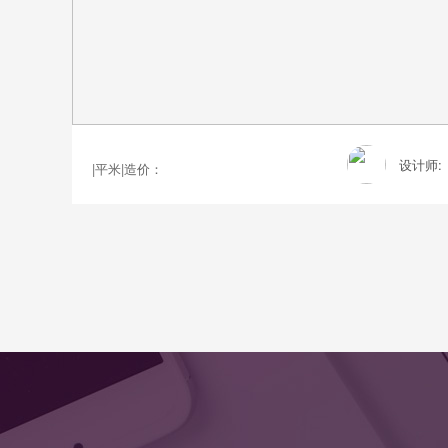
设计师:
|
平米
|
造价：