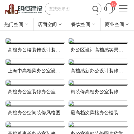
5


热门空间
店面空间
餐饮空间
商业空间




高档办公楼装饰设计装修效果图
办公区设计高档感实景效果
上海中高档风办公室设计装修图
高档感新办公设计装修效果图
高档办公室装修办公室效果图
精装修高档办公室装修设计案例
高档办公空间装修风格图
最高档次风格办公楼装修实景图
高档董事长办公室装修图片
办公室高档装修图片欣赏