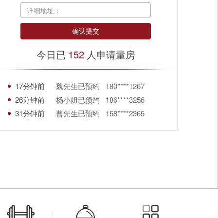
详细地址：
今日已
152
人申请量房
17分钟前
魏先生已预约 180****1267
26分钟前
杨小姐已预约 186****3256
31分钟前
曹先生已预约 158****2365
4小时前
刘先生已预约 157****2256
51分钟前
王女士已预约 181****3696
35分钟前
徐小姐已预约 138****0369
1小时前
曾先生已预约 134****8889
19分钟前
刘小姐已预约 182****7899
40分钟前
杨女士已预约 132****6942
58分钟前
陈小姐已预约 137****0909
2小时前
张小姐已预约 131****5893