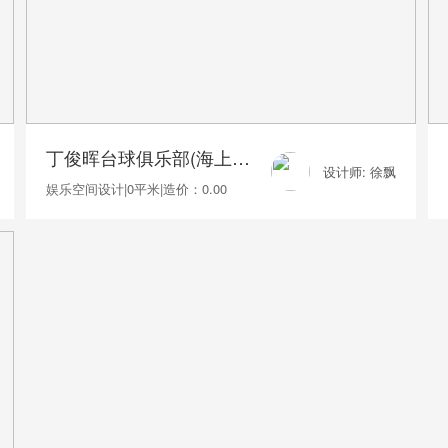
丁俊晖台球俱乐部(海上海弘基休闲广场店)
设计师: 徐飘
娱乐空间设计
|
0平米
|
造价：0.00