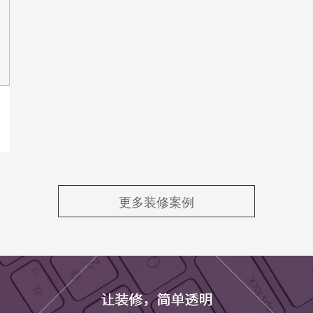
更多装修案例