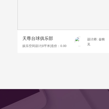
天尊台球俱乐部
设计师: 金映
兑
娱乐空间设计
|
0平米
|
造价：0.00