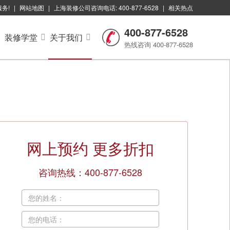
服务!
|
网站地图
|
上海装修公司咨询电话: 400-877-6528
|
相关热点
400-877-6528
装修学堂
关于我们
热线咨询 400-877-6528
网上预约
更多折扣
咨询热线：400-877-6528
您的姓名：
您的电话：