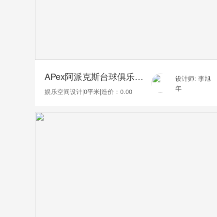
APex阿派克斯台球俱乐部(四平路店)
设计师: 李旭
年
娱乐空间设计
|
0平米
|
造价：0.00