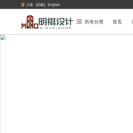
上海
[切换]
English
所有分类
首页
明祺建设·