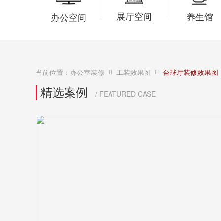
展厅空间
养生馆
办公空间
当前位置：
办公室装修
工装效果图
台球厅装修效果图
精选案例
/ FEATURED CASE