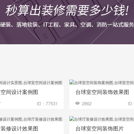
室空间设计案例图
台球室空间装饰效果图
收藏
装修成这样要花多少钱？
装修成这样要花
7
ID：77531
2862
ID
厅装修设计效果图
台球室空间装饰图片
收藏
装修成这样要花多少钱？
装修成这样要花