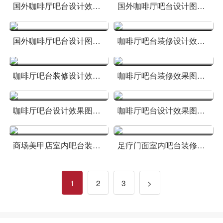
国外咖啡厅吧台设计效果图片
国外咖啡厅吧台设计图片2018
国外咖啡厅吧台设计图片欣赏
咖啡厅吧台装修设计效果图片2018
咖啡厅吧台装修设计效果图片欣赏
咖啡厅吧台装修效果图片欣赏
咖啡厅吧台设计效果图片2018
咖啡厅吧台设计效果图片欣赏
商场美甲店室内吧台装修效果图片
足疗门面室内吧台装修效果图片
1
2
3
>