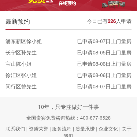
最新预约
今日已有
226
人申请
浦东新区徐小姐
已申请08-07日上门量房
长宁区孙先生
已申请08-05日上门量房
宝山陈小姐
已申请08-06日上门量房
徐汇区张小姐
已申请08-06日上门量房
闵行区曾先生
已申请08-07日上门量房
上海李先生
已申请08-05日上门量房
10年，只专注做好一件事
上海刘先生
已申请08-07日上门量房
全国贵宾免费咨询热线：400-877-6528
上海王女士
已申请08-06日上门量房
联系我们
|
资质荣誉
|
服务流程
|
质量承诺
|
企业文化
|
关于
我们