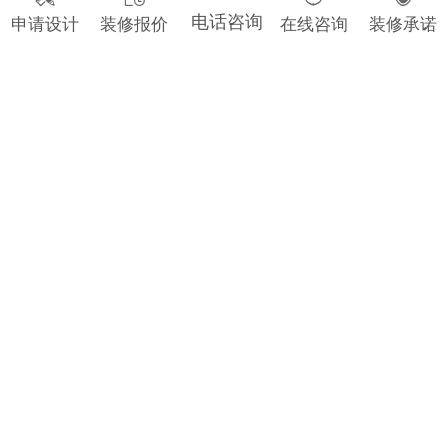
最新图册
友情链接
相关图册
电话咨询
申请设计
装修报价
在线咨询
装修承诺
现代风格办公室装修效果图欣赏
办公室装修设计效果图片欣赏
办公室会议室装修设计图
创意办公室设计图片欣赏
办公室过道吊顶效果图
loft装修效果图
现代简约办公室装修
办公室隔断效果图
老总办公室效果图
董事长办公室效果图
办公室装修效果图
敞开式办公室装修大气图
董事长办公室装修风格图片
新中式风格办公室装修案例
小型办公区域装修效果图
轻奢办公室背景墙装修效果图
小型办公室装修效果图轻奢现代图
轻奢总裁办公室装修效果图
新中式灰色系装修办公宝图
英式复古风格装修办公室图
首页
工装效果图
>
