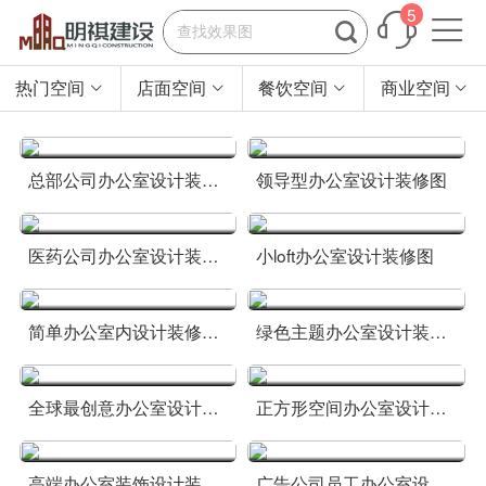
5


热门空间
店面空间
餐饮空间
商业空间




总部公司办公室设计装修方案
领导型办公室设计装修图
医药公司办公室设计装修风格图
小loft办公室设计装修图
简单办公室内设计装修图片大全
绿色主题办公室设计装修图
全球最创意办公室设计装修图
正方形空间办公室设计装修方案
高端办公室装饰设计装修方案
广告公司员工办公室设计装修图