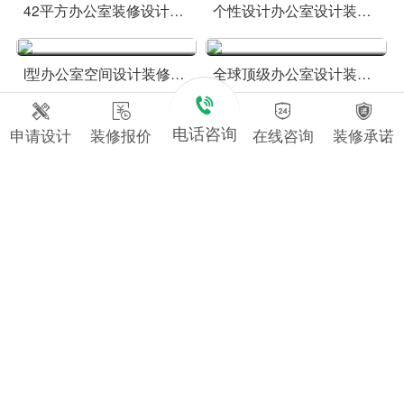
42平方办公室装修设计简约欧式效果
个性设计办公室设计装修效果图
l型办公室空间设计装修效果
全球顶级办公室设计装修图





电话咨询
申请设计
装修报价
在线咨询
装修承诺
集装箱改造设计办公室效果
著名国外企业办公室内设计效果
别墅创意办公室装修风格设计效果
现代高端办公室设计图
欧美简洁现代办公室设计效果
弧形办公室工位设计方案
1
2
3
4
5
6
>