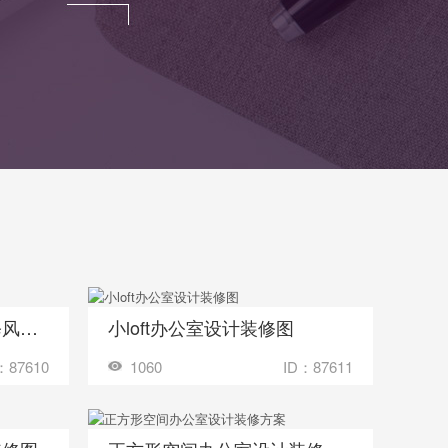
医药公司办公室设计装修风格图
小loft办公室设计装修图
收藏
多少钱？
装修成这样要花多少钱？
：87610
1060
ID：87611