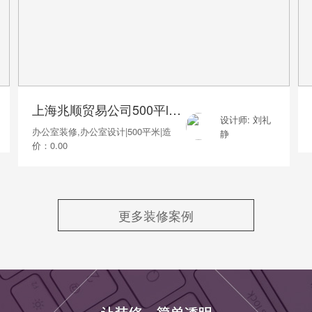
上海兆顺贸易公司500平loft风格
设计师: 刘礼
办公室装修,办公室设计
|
500平米
|
造
静
价：0.00
更多装修案例