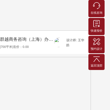
在线咨询
快速报价
群越商务咨询（上海）办公室装修实景
设计师: 王华
皓
|
700平米
|
造价：0.00
预约设计
返回顶部