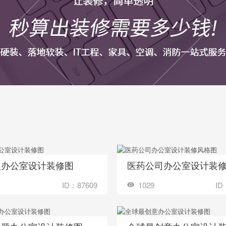
型办公室设计装修图
收藏
装修成这样要花多少钱？
装修成这样要花
1
ID：87609
1029
ID