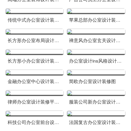
传统中式办公室设计装修图片
苹果总部办公室设计装修图
长方形办公室布局设计装修方案
禅意风办公室玄关设计方案
长方形小办公室设计装修方案
办公室设计ins风格设计方案
金融办公室中心设计装修方案
简欧办公室设计装修图
律师办公室设计装修平面图方案
服装公司新办公室设计装修图
科技公司办公室前台设计装修方案
法国复古办公室设计装修图