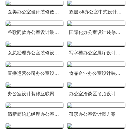
医美办公室设计装修效果图
双层loft办公室中式设计装修图
谷歌同款办公室设计装修方案
国际化办公室设计装修案例图
女总经理办公室装修设计方案
写字楼办公室展厅设计装修图
直播运营公司办公室设计图
食品企业办公室设计装修方案
办公室设计装修互联网公司效果
办公室洽谈区吊顶设计效果
清新简约总经理办公室设计效果
孤形办公室设计图方案