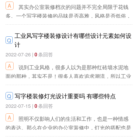
其实办公室装修档次的问题并不完全局限于花钱
多。一个写字楼装修的品味是否高雅，风格是否低俗，
更大程度上需要把握写字楼装修的装修要素。比如空
间、色彩、光线，以及整体风格和室内装修。
工业风写字楼装修设计有哪些设计元素如何设
Q
计
2022-07-26 |
0
条回答
说到工业风格，很多人以为是那种红砖墙水泥地
面的那种，其实不是！很多人喜欢追求潮流，所以工业
写字楼的装修也不甘落后。在写字楼装修中，独树一
帜。
写字楼装修灯光设计重要吗 有哪些特点
Q
2022-07-15 |
0
条回答
照明不仅影响人们的生活和工作，也是一种情感
的表达。那么在企业的办公室装修中，灯光的搭配也是
企业形象的一种表现。