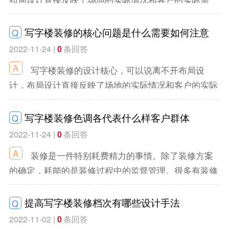
求。这些都是装修设计中的重要环节，所以作为专业装
修，一直在努力完善装修项目的核心。其实只要有经验
写字楼装修的核心问题是什么需要如何注意
Q
的设计师会认真研究现场的实际情况，充分了解客户的
2022-11-24 |
0
条回答
要求，办公室装修会对办公室装修做一个初步的布局规
写字楼装修的设计核心，可以说离不开布局设
划，然后再和客户讨论调整。几经讨论，基本可以得出
计，布局设计直接反映了场地的实际情况和客户的实际
合理可行的布局方案。平面设计做好了，就该真正开始
需求。这些都是装修设计中的重要环节，所以后街印象
施工了。关于装修工程的支出，第一步是铺垫，因为这
作为专业装修，一直在努力提升装修项目的核心。其实
写字楼装修色调各代表什么样客户群体
是整个装修工程的基础环节。写字楼真正的地面装修相
Q
只要有经验的设计师会认真研究现场的实际情况，充分
对容易，但为了保证良好的‘脚感’，还是有以下几个方
2022-11-24 |
0
条回答
了解客户的要求，南京写字楼装修会做一个初步的写字
面值得我们注意。
装修是一件特别耗费精力的事情。除了装修方案
楼装修平面布置方案，然后和客户讨论调整。几经讨
的确定，耗能的是装修过程中的监督管理。很多有装修
论，基本可以得出一个合理可行的布局方案。
经验的人都会提醒别人，不管是找正规装修还是装修游
击队，一定要从头到尾盯紧装修，这样才能保证装修质
提高写字楼装修档次有哪些设计手法
Q
量，尤其是细节。
2022-11-02 |
0
条回答